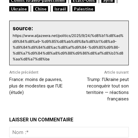
Conflit Israélo-palestinien
États-Unis
Syrie
|
|
|
Ukraine
Chine
Israël
Palestine
source:
https://www.aljazeera.net/politics/2025/9/24/%d8%b1%d8%ad%
d9%84%d8%a9-%d9%85%d8%ab%d9%8a%d8%b1%d8%a9-
%d9%84%d9%84%d8%ac%d8%af%d9%84-%d9%85%d9%86-
%d8%a7%d9%84%d8%a8%d9%88%d9%86%d8%af%d8%b3%d8
%aa%d8%a7%d8%ba
Article précédent
Article suivant
France: moins de pauvres,
Trump: l’Ukraine peut
plus de modestes que l’UE
reconquérir tout son
(étude)
territoire — réactions
françaises
LAISSER UN COMMENTAIRE
Nom
:*