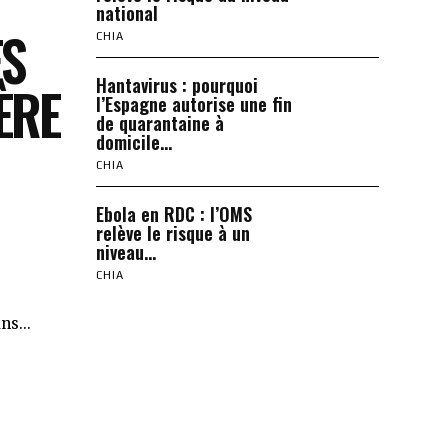
national
ÈS
CHIA
Hantavirus : pourquoi
ÈRE
l’Espagne autorise une fin
de quarantaine à
domicile...
CHIA
Ebola en RDC : l’OMS
relève le risque à un
niveau...
CHIA
ns...