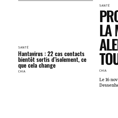
SANTÉ
PRO
LA 
ALE
SANTÉ
TOU
Hantavirus : 22 cas contacts
bientôt sortis d’isolement, ce
que cela change
CHIA
CHIA
Le 16 nov
Dessenhei