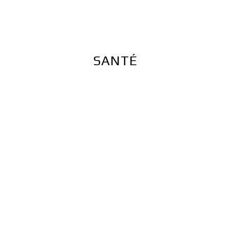
E
SANTÉ
CUISINE
MAISON
LOISIRS
FAMILLE
SANTÉ