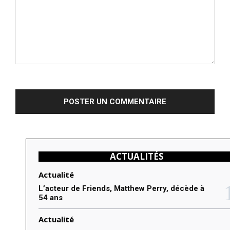
C
o
m
m
e
n
ACTUALITÉS
t
e
Actualité
r
L’acteur de Friends, Matthew Perry, décède à
54 ans
:
Actualité