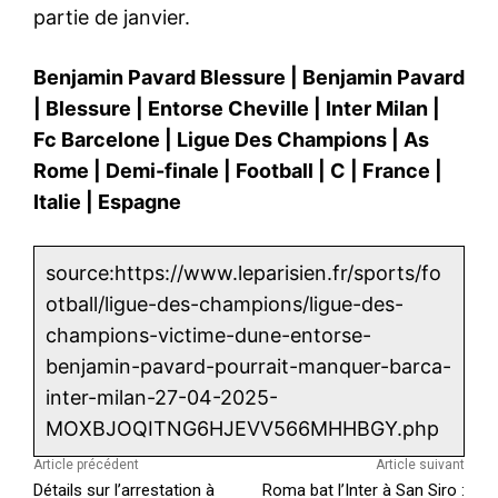
partie de janvier.
Benjamin Pavard Blessure
|
Benjamin Pavard
|
Blessure
|
Entorse Cheville
|
Inter Milan
|
Fc Barcelone
|
Ligue Des Champions
|
As
Rome
|
Demi-finale
|
Football
|
C
|
France
|
Italie
|
Espagne
source:https://www.leparisien.fr/sports/fo
otball/ligue-des-champions/ligue-des-
champions-victime-dune-entorse-
benjamin-pavard-pourrait-manquer-barca-
inter-milan-27-04-2025-
MOXBJOQITNG6HJEVV566MHHBGY.php
Article précédent
Article suivant
Détails sur l’arrestation à
Roma bat l’Inter à San Siro :