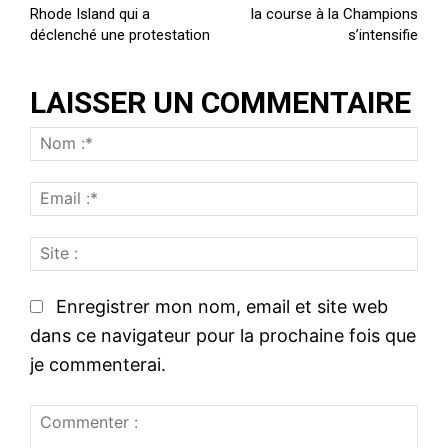
Rhode Island qui a
la course à la Champions
déclenché une protestation
s’intensifie
LAISSER UN COMMENTAIRE
N
o
E
m
m
:
S
a
*
i
i
t
l
Enregistrer mon nom, email et site web
e
:
dans ce navigateur pour la prochaine fois que
:
*
je commenterai.