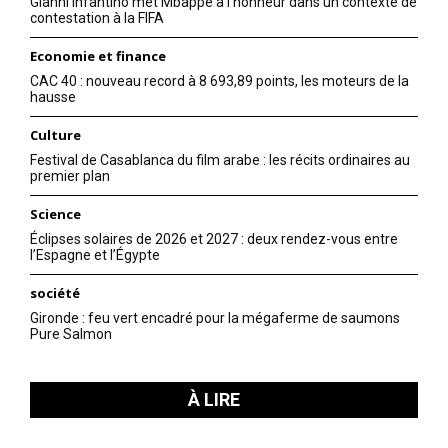
Gianni Infantino met Mbappé à l’honneur dans un contexte de
contestation à la FIFA
Economie et finance
CAC 40 : nouveau record à 8 693,89 points, les moteurs de la
hausse
Culture
Festival de Casablanca du film arabe : les récits ordinaires au
premier plan
Science
Éclipses solaires de 2026 et 2027 : deux rendez-vous entre
l’Espagne et l’Égypte
société
Gironde : feu vert encadré pour la mégaferme de saumons
Pure Salmon
À LIRE