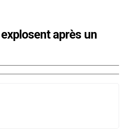
E
SANTÉ
CUISINE
MAISON
LOISIRS
FAMILLE
 explosent après un