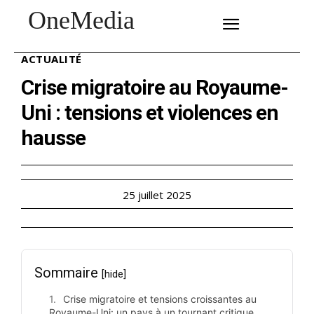
OneMedia
SUBSCRIBE
ACTUALITÉ
Crise migratoire au Royaume-
Uni : tensions et violences en
hausse
25 juillet 2025
Sommaire
[hide]
Crise migratoire et tensions croissantes au
Royaume-Uni: un pays à un tournant critique