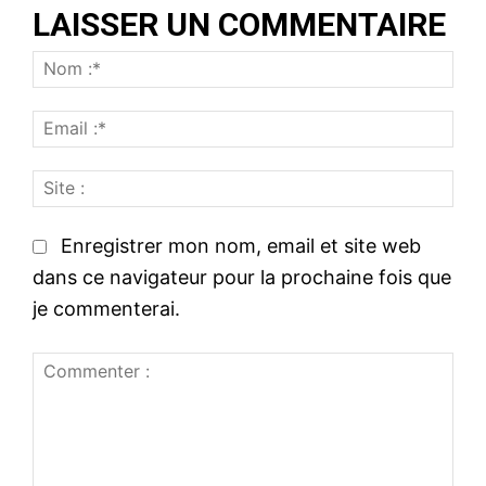
LAISSER UN COMMENTAIRE
N
o
E
m
m
:
S
a
*
i
i
t
l
Enregistrer mon nom, email et site web
e
:
dans ce navigateur pour la prochaine fois que
:
*
je commenterai.