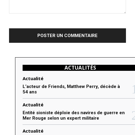
C
o
m
m
e
n
ACTUALITÉS
t
e
Actualité
r
L’acteur de Friends, Matthew Perry, décède à
54 ans
:
Actualité
Entité sioniste déploie des navires de guerre en
Mer Rouge selon un expert militaire
Actualité