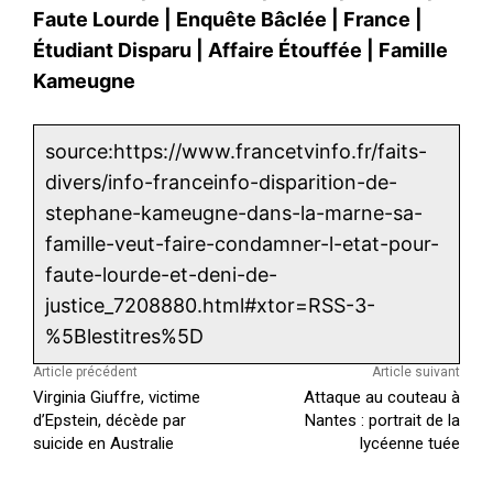
Faute Lourde
|
Enquête Bâclée
|
France
|
Étudiant Disparu
|
Affaire Étouffée
|
Famille
Kameugne
source:https://www.francetvinfo.fr/faits-
divers/info-franceinfo-disparition-de-
stephane-kameugne-dans-la-marne-sa-
famille-veut-faire-condamner-l-etat-pour-
faute-lourde-et-deni-de-
justice_7208880.html#xtor=RSS-3-
%5Blestitres%5D
Article précédent
Article suivant
Virginia Giuffre, victime
Attaque au couteau à
d’Epstein, décède par
Nantes : portrait de la
suicide en Australie
lycéenne tuée