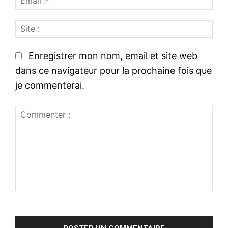
m
:
S
a
*
i
i
t
l
Enregistrer mon nom, email et site web
e
:
dans ce navigateur pour la prochaine fois que
:
*
je commenterai.
C
o
m