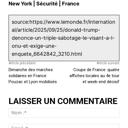
New York
|
Sécurité
|
France
source:https://www.lemonde.fr/internation
al/article/2025/09/25/donald-trump-
denonce-un-triple-sabotage-le-visant-a-l-
onu-et-exige-une-
enquete_6642842_3210.html
Article précédent
Article suivant
Dimanche des marches
Coupe de France: quatre
solidaires en France:
affiches locales au 4e tour
Pouzac et Lyon mobilisés
et week-end décisif
LAISSER UN COMMENTAIRE
N
o
E
m