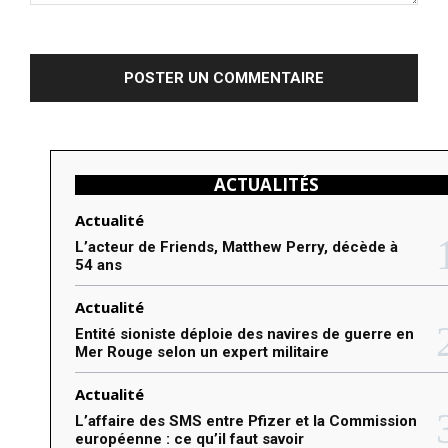
C
o
m
m
e
n
ACTUALITÉS
t
e
Actualité
r
L’acteur de Friends, Matthew Perry, décède à
54 ans
:
Actualité
Entité sioniste déploie des navires de guerre en
Mer Rouge selon un expert militaire
Actualité
L’affaire des SMS entre Pfizer et la Commission
européenne : ce qu’il faut savoir