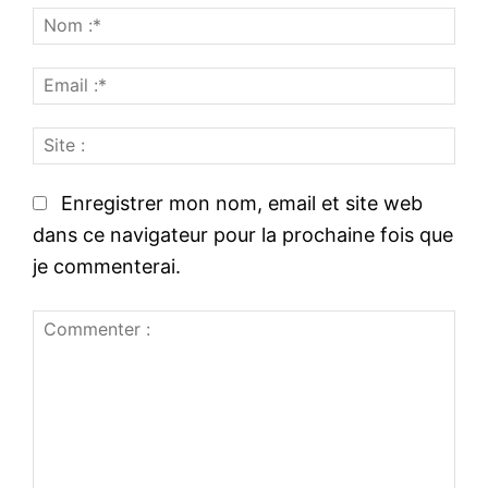
N
o
E
m
m
:
S
a
*
i
i
t
l
Enregistrer mon nom, email et site web
e
:
dans ce navigateur pour la prochaine fois que
:
*
je commenterai.