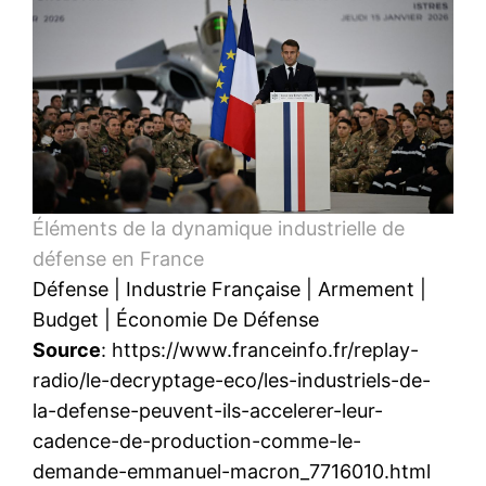
Éléments de la dynamique industrielle de
défense en France
Défense
|
Industrie Française
|
Armement
|
Budget
|
Économie De Défense
Source
: https://www.franceinfo.fr/replay-
radio/le-decryptage-eco/les-industriels-de-
la-defense-peuvent-ils-accelerer-leur-
cadence-de-production-comme-le-
demande-emmanuel-macron_7716010.html