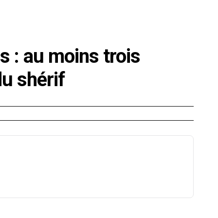
E
SANTÉ
CUISINE
MAISON
LOISIRS
FAMILLE
s : au moins trois
u shérif