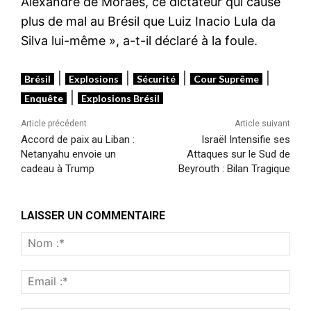
Alexandre de Moraes, ce dictateur qui cause
plus de mal au Brésil que Luiz Inacio Lula da
Silva lui-même », a-t-il déclaré à la foule.
|
|
|
|
Brésil
Explosions
Sécurité
Cour Suprême
|
Enquête
Explosions Brésil
Article précédent
Article suivant
Accord de paix au Liban :
Israël Intensifie ses
Netanyahu envoie un
Attaques sur le Sud de
cadeau à Trump
Beyrouth : Bilan Tragique
LAISSER UN COMMENTAIRE
Nom
:*
Emai
:*