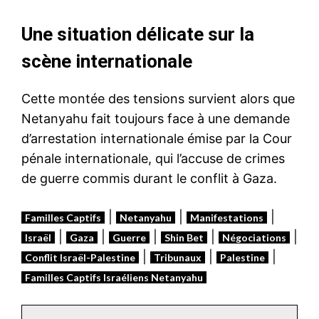
Une situation délicate sur la
scène internationale
Cette montée des tensions survient alors que
Netanyahu fait toujours face à une demande
d’arrestation internationale émise par la Cour
pénale internationale, qui l’accuse de crimes
de guerre commis durant le conflit à Gaza.
|
|
|
Familles Captifs
Netanyahu
Manifestations
|
|
|
|
|
Israël
Gaza
Guerre
Shin Bet
Négociations
|
|
|
Conflit Israël-Palestine
Tribunaux
Palestine
Familles Captifs Israéliens Netanyahu