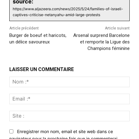
source:
https://www.aljazeera.com/news/2025/5/24/families-of-israeli-
captives-criticise-netanyahu-amid-large-protests
Article précédent
Article suivant
Burger de boeuf et haricots,
Arsenal surprend Barcelone
un délice savoureux
et remporte la Ligue des
Champions féminine
LAISSER UN COMMENTAIRE
Nom
:*
Emai
:*
Site
:
Enregistrer mon nom, email et site web dans ce
navigateur pour la prochaine fois que je commenterai.