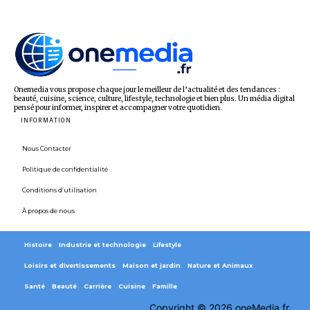
Onemedia vous propose chaque jour le meilleur de l’actualité et des tendances :
beauté, cuisine, science, culture, lifestyle, technologie et bien plus. Un média digital
pensé pour informer, inspirer et accompagner votre quotidien.
INFORMATION
Nous Contacter
Politique de confidentialité
Conditions d’utilisation
À propos de nous
Histoire
Industrie et technologie
Lifestyle
Loisirs et divertissements
Maison et jardin
Nature et Animaux
Santé
Beauté
Carrière
Cuisine
Famille
Copyright © 2026 oneMedia.fr