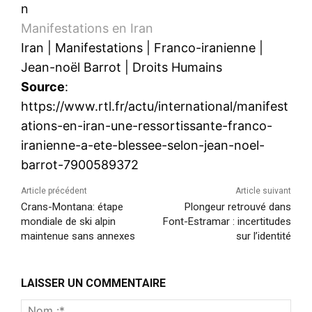
n
Manifestations en Iran
Iran
|
Manifestations
|
Franco-iranienne
|
Jean-noël Barrot
|
Droits Humains
Source
:
https://www.rtl.fr/actu/international/manifest
ations-en-iran-une-ressortissante-franco-
iranienne-a-ete-blessee-selon-jean-noel-
barrot-7900589372
Article précédent
Article suivant
Crans-Montana: étape
Plongeur retrouvé dans
mondiale de ski alpin
Font-Estramar : incertitudes
maintenue sans annexes
sur l’identité
LAISSER UN COMMENTAIRE
Nom