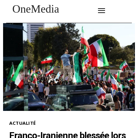
OneMedia
SUBSCRIBE
ACTUALITÉ
Franco-Iranienne blessée lors