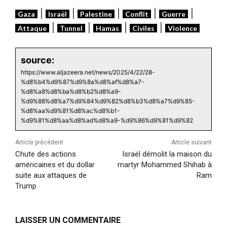
|
|
|
|
|
Gaza
Israël
Palestine
Conflit
Guerre
|
|
|
|
Attaque
Tunnel
Hamas
Civiles
Violence
source:
https://www.aljazeera.net/news/2025/4/22/28-
%d8%b4%d9%87%d9%8a%d8%af%d8%a7-
%d8%a8%d8%ba%d8%b2%d8%a9-
%d9%88%d8%a7%d9%84%d9%82%d8%b3%d8%a7%d9%85-
%d8%aa%d9%81%d8%ac%d8%b1-
%d9%81%d8%aa%d8%ad%d8%a9-%d9%86%d9%81%d9%82
Article précédent
Article suivant
Chute des actions
Israël démolit la maison du
américaines et du dollar
martyr Mohammed Shihab à
suite aux attaques de
Ram
Trump
LAISSER UN COMMENTAIRE