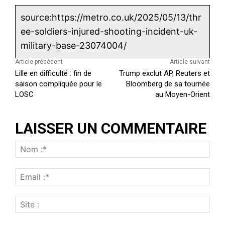
source:https://metro.co.uk/2025/05/13/thr
ee-soldiers-injured-shooting-incident-uk-
military-base-23074004/
Article précédent
Article suivant
Lille en difficulté : fin de
Trump exclut AP, Reuters et
saison compliquée pour le
Bloomberg de sa tournée
LOSC
au Moyen-Orient
LAISSER UN COMMENTAIRE
N
o
E
m
m
:
S
a
*
i
i