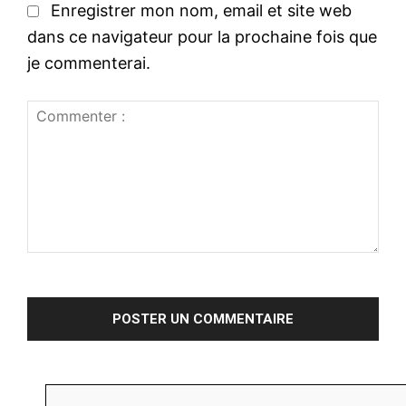
t
l
Enregistrer mon nom, email et site web
e
:
dans ce navigateur pour la prochaine fois que
:
*
je commenterai.
C
o
m
m
e
n