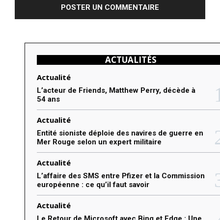
m
m
e
n
ACTUALITÉS
t
e
Actualité
r
L’acteur de Friends, Matthew Perry, décède à
54 ans
:
Actualité
Entité sioniste déploie des navires de guerre en
Mer Rouge selon un expert militaire
Actualité
L’affaire des SMS entre Pfizer et la Commission
européenne : ce qu’il faut savoir
Actualité
Le Retour de Microsoft avec Bing et Edge : Une