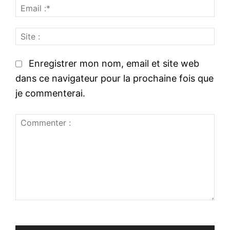
E
m
m
:
S
a
*
i
i
t
l
Enregistrer mon nom, email et site web
e
:
dans ce navigateur pour la prochaine fois que
:
*
je commenterai.
C
o