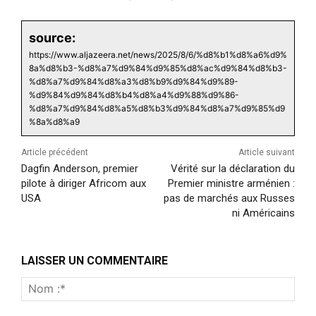
source:
https://www.aljazeera.net/news/2025/8/6/%d8%b1%d8%a6%d9%
8a%d8%b3-%d8%a7%d9%84%d9%85%d8%ac%d9%84%d8%b3-
%d8%a7%d9%84%d8%a3%d8%b9%d9%84%d9%89-
%d9%84%d9%84%d8%b4%d8%a4%d9%88%d9%86-
%d8%a7%d9%84%d8%a5%d8%b3%d9%84%d8%a7%d9%85%d9
%8a%d8%a9
Article précédent
Article suivant
Dagfin Anderson, premier
Vérité sur la déclaration du
pilote à diriger Africom aux
Premier ministre arménien :
USA
pas de marchés aux Russes
ni Américains
LAISSER UN COMMENTAIRE
Nom
:*