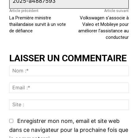
2025-a4887593
Article précédent
Article suivant
La Première ministre
Volkswagen s’associe à
thaïlandaise survit à un vote
Valeo et Mobileye pour
de défiance
améliorer l’assistance au
conducteur
LAISSER UN COMMENTAIRE
N
o
E
m
m
:
S
a
*
i
i
t
l
Enregistrer mon nom, email et site web
e
:
dans ce navigateur pour la prochaine fois que
: