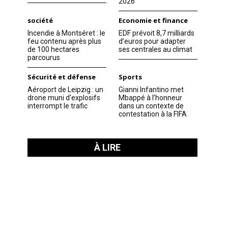
2026
société
Economie et finance
Incendie à Montséret : le
EDF prévoit 8,7 milliards
feu contenu après plus
d’euros pour adapter
de 100 hectares
ses centrales au climat
parcourus
Sécurité et défense
Sports
Aéroport de Leipzig : un
Gianni Infantino met
drone muni d’explosifs
Mbappé à l’honneur
interrompt le trafic
dans un contexte de
contestation à la FIFA
À LIRE