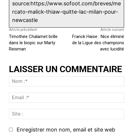
source:https://www.sofoot.com/breves/me
rcato-malick-thiaw-quitte-lac-milan-pour-
newcastle
Article précédent
Article suivant
Timothée Chalamet brille
Franck Haise : Nice éliminé
dans le biopic sur Marty
de la Ligue des champions
Reisman
avec lucidité
LAISSER UN COMMENTAIRE
N
o
E
m
m
:
S
a
*
i
i
t
l
Enregistrer mon nom, email et site web