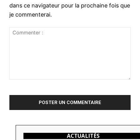
e
:
dans ce navigateur pour la prochaine fois que
:
*
je commenterai.
C
o
m
m
e
n
ACTUALITÉS
t