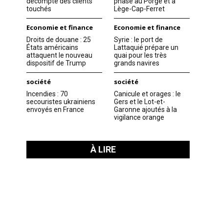
décompte des clients
phase au Porge et à
touchés
Lège-Cap-Ferret
Economie et finance
Economie et finance
Droits de douane : 25
Syrie : le port de
États américains
Lattaquié prépare un
attaquent le nouveau
quai pour les très
dispositif de Trump
grands navires
société
société
Incendies : 70
Canicule et orages : le
secouristes ukrainiens
Gers et le Lot-et-
envoyés en France
Garonne ajoutés à la
vigilance orange
À LIRE