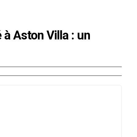
E
SANTÉ
CUISINE
MAISON
LOISIRS
FAMILLE
à Aston Villa : un