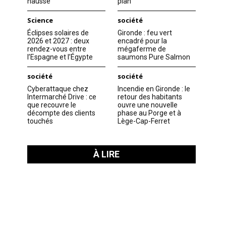
hausse
plan
Science
société
Éclipses solaires de
Gironde : feu vert
2026 et 2027 : deux
encadré pour la
rendez-vous entre
mégaferme de
l’Espagne et l’Égypte
saumons Pure Salmon
société
société
Cyberattaque chez
Incendie en Gironde : le
Intermarché Drive : ce
retour des habitants
que recouvre le
ouvre une nouvelle
décompte des clients
phase au Porge et à
touchés
Lège-Cap-Ferret
À LIRE