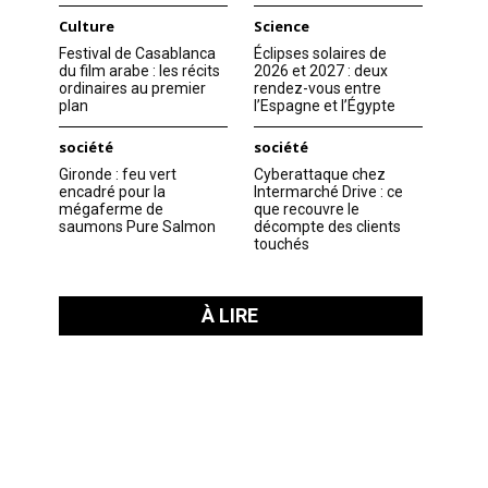
Culture
Science
Festival de Casablanca
Éclipses solaires de
du film arabe : les récits
2026 et 2027 : deux
ordinaires au premier
rendez-vous entre
plan
l’Espagne et l’Égypte
société
société
Gironde : feu vert
Cyberattaque chez
encadré pour la
Intermarché Drive : ce
mégaferme de
que recouvre le
saumons Pure Salmon
décompte des clients
touchés
À LIRE