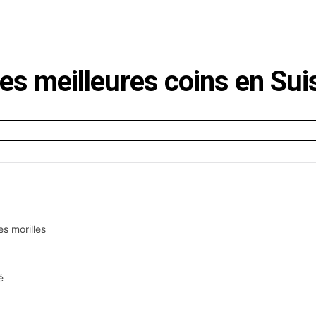
E
SANTÉ
CUISINE
MAISON
LOISIRS
FAMILLE
les meilleures coins en Sui
es morilles
é