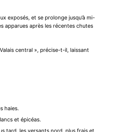
aux exposés, et se prolonge jusqu’à mi-
es apparues après les récentes chutes
lais central », précise-t-il, laissant
s haies.
blancs et épicéas.
s tard, les versants nord, plus frais et