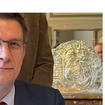
E
SANTÉ
CUISINE
MAISON
LOISIRS
FAMILLE