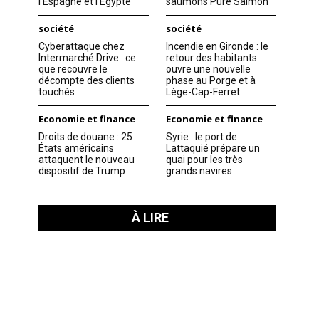
l’Espagne et l’Égypte
saumons Pure Salmon
société
société
Cyberattaque chez
Incendie en Gironde : le
Intermarché Drive : ce
retour des habitants
que recouvre le
ouvre une nouvelle
décompte des clients
phase au Porge et à
touchés
Lège-Cap-Ferret
Economie et finance
Economie et finance
Droits de douane : 25
Syrie : le port de
États américains
Lattaquié prépare un
attaquent le nouveau
quai pour les très
dispositif de Trump
grands navires
À LIRE