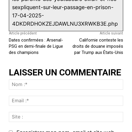
sexpliquent-sur-leur-passage-en-prison-
17-04-2025-
4DKDRDHOKZEJDAWLNU3XRWKB3E.php
Article précédent
Article suivant
Dates confirmées : Arsenal-
Californie conteste les
PSG en demi-finale de Ligue
droits de douane imposés
des champions
par Trump aux États-Unis
LAISSER UN COMMENTAIRE
N
o
E
m
m
:
S
a
*
i
i