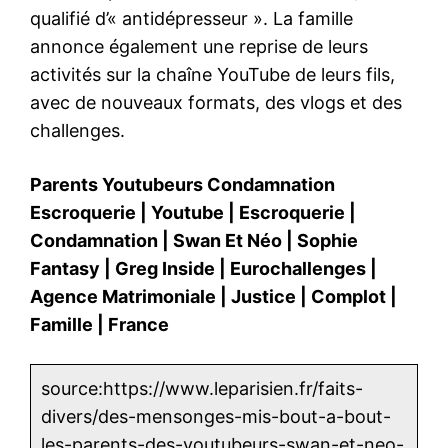
qualifié d’« antidépresseur ». La famille
annonce également une reprise de leurs
activités sur la chaîne YouTube de leurs fils,
avec de nouveaux formats, des vlogs et des
challenges.
Parents Youtubeurs Condamnation
Escroquerie
|
Youtube
|
Escroquerie
|
Condamnation
|
Swan Et Néo
|
Sophie
Fantasy
|
Greg Inside
|
Eurochallenges
|
Agence Matrimoniale
|
Justice
|
Complot
|
Famille
|
France
source:https://www.leparisien.fr/faits-
divers/des-mensonges-mis-bout-a-bout-
les-parents-des-youtubeurs-swan-et-neo-