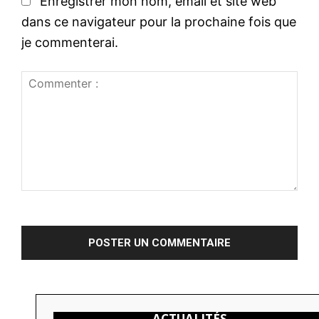
t
l
Enregistrer mon nom, email et site web
e
:
dans ce navigateur pour la prochaine fois que
:
*
je commenterai.
C
o
m
m
e
n
ACTUALITÉS