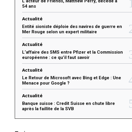
L’acteur de Friends, Matthew Perry, décède à
54 ans
:
Actualité
Entité sioniste déploie des navires de guerre en
Mer Rouge selon un expert militaire
Actualité
L’affaire des SMS entre Pfizer et la Commission
européenne : ce qu’il faut savoir
Actualité
Le Retour de Microsoft avec Bing et Edge : Une
Menace pour Google ?
Actualité
Banque suisse : Credit Suisse en chute libre
après la faillite de la SVB