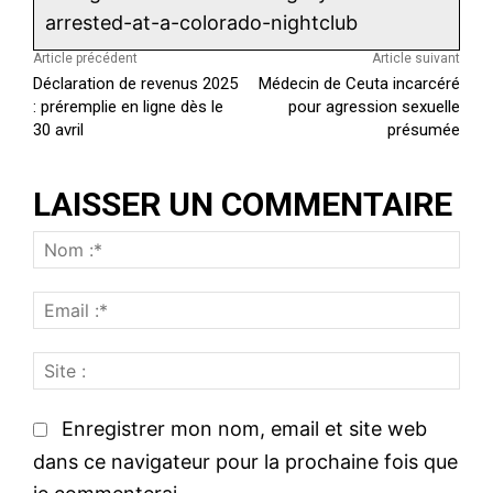
arrested-at-a-colorado-nightclub
Article précédent
Article suivant
Déclaration de revenus 2025
Médecin de Ceuta incarcéré
: préremplie en ligne dès le
pour agression sexuelle
30 avril
présumée
LAISSER UN COMMENTAIRE
N
o
E
m
m
:
S
a
*
i
i
t
l
Enregistrer mon nom, email et site web
e
:
dans ce navigateur pour la prochaine fois que
:
*