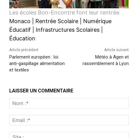
Les écoles Bon-Encontre font leur rentrée.
Monaco
|
Rentrée Scolaire
|
Numérique
Éducatif
|
Infrastructures Scolaires
|
Éducation
Article précédent
Article suivant
Parlement européen : loi
Météo à Agen et
anti-gaspillage alimentation
rassemblement à Lyon
et textiles
LAISSER UN COMMENTAIRE
Nom
:*
Emai
:*
Site