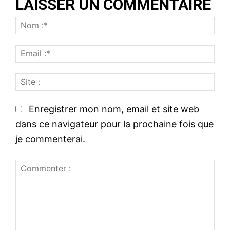
LAISSER UN COMMENTAIRE
N
o
E
m
m
:
S
a
*
i
i
t
l
Enregistrer mon nom, email et site web
e
:
dans ce navigateur pour la prochaine fois que
:
*
je commenterai.