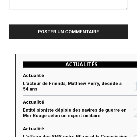
C
o
m
m
e
n
ACTUALITÉS
t
e
Actualité
r
L’acteur de Friends, Matthew Perry, décède à
54 ans
:
Actualité
Entité sioniste déploie des navires de guerre en
Mer Rouge selon un expert militaire
Actualité
L’affaire des SMS entre Pfizer et la Commission