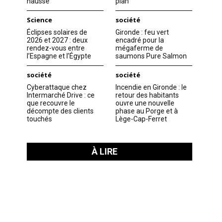
hausse
plan
Science
société
Éclipses solaires de
Gironde : feu vert
2026 et 2027 : deux
encadré pour la
rendez-vous entre
mégaferme de
l’Espagne et l’Égypte
saumons Pure Salmon
société
société
Cyberattaque chez
Incendie en Gironde : le
Intermarché Drive : ce
retour des habitants
que recouvre le
ouvre une nouvelle
décompte des clients
phase au Porge et à
touchés
Lège-Cap-Ferret
À LIRE