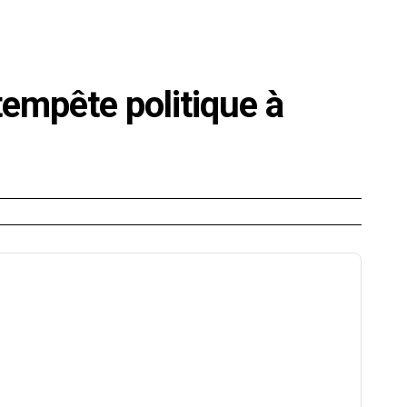
E
SANTÉ
CUISINE
MAISON
LOISIRS
FAMILLE
tempête politique à