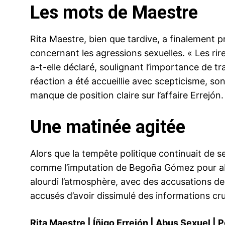
Les mots de Maestre
Rita Maestre, bien que tardive, a finalement p
concernant les agressions sexuelles. « Les rires
a-t-elle déclaré, soulignant l’importance de tr
réaction a été accueillie avec scepticisme, so
manque de position claire sur l’affaire Errejón.
Une matinée agitée
Alors que la tempête politique continuait de s
comme l’imputation de Begoña Gómez pour a
alourdi l’atmosphère, avec des accusations de
accusés d’avoir dissimulé des informations cru
Rita Maestre
|
Íñigo Errejón
|
Abus Sexuel
|
P