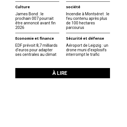
Culture
société
James Bond : le
Incendie à Montséret : le
prochain 007 pourrait
feu contenu après plus
être annoncé avant fin
de 100 hectares
2026
parcourus
Economie et finance
Sécurité et défense
EDF prévoit 8,7 milliards
Aéroport de Leipzig : un
d’euros pour adapter
drone muni d’explosifs
ses centrales au climat
interrompt le trafic
À LIRE