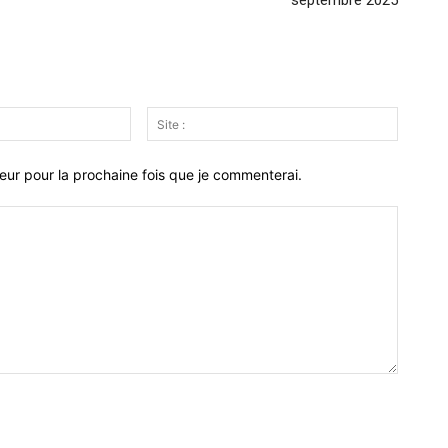
septembre 2025
Email
Site
:*
:
eur pour la prochaine fois que je commenterai.