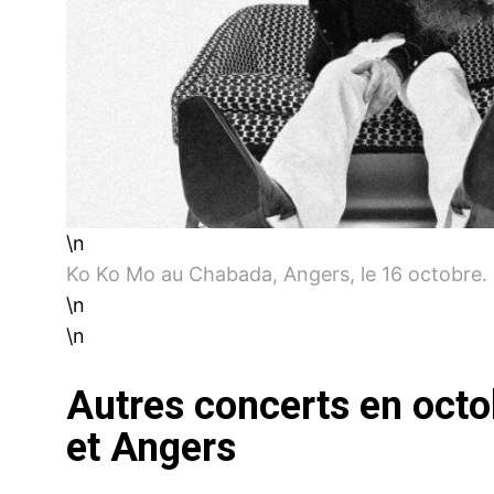
\n
Ko Ko Mo au Chabada, Angers, le 16 octobre.
\n
\n
Autres concerts en octo
et Angers