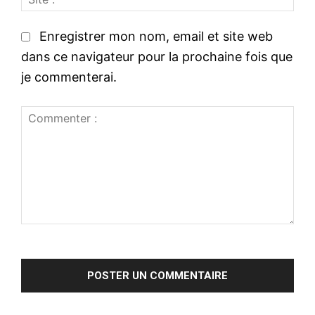
i
i
t
l
Enregistrer mon nom, email et site web
e
:
dans ce navigateur pour la prochaine fois que
:
*
je commenterai.
C
o
m
m
e