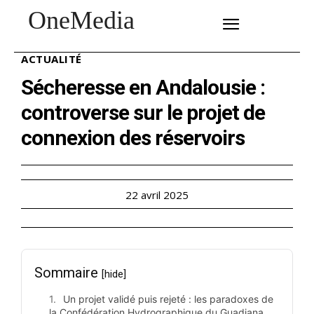
OneMedia
SUBSCRIBE
ACTUALITÉ
Sécheresse en Andalousie :
controverse sur le projet de
connexion des réservoirs
22 avril 2025
Sommaire
[hide]
Un projet validé puis rejeté : les paradoxes de
la Confédération Hydrographique du Guadiana