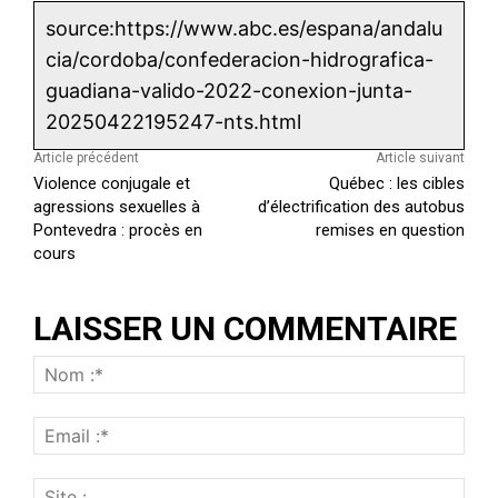
source:https://www.abc.es/espana/andalu
cia/cordoba/confederacion-hidrografica-
guadiana-valido-2022-conexion-junta-
20250422195247-nts.html
Article précédent
Article suivant
Violence conjugale et
Québec : les cibles
agressions sexuelles à
d’électrification des autobus
Pontevedra : procès en
remises en question
cours
LAISSER UN COMMENTAIRE
N
o
E
m
m
:
S
a
*