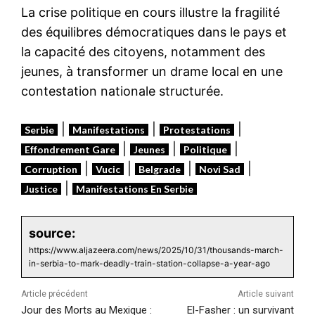
La crise politique en cours illustre la fragilité
des équilibres démocratiques dans le pays et
la capacité des citoyens, notamment des
jeunes, à transformer un drame local en une
contestation nationale structurée.
|
|
|
Serbie
Manifestations
Protestations
|
|
|
Effondrement Gare
Jeunes
Politique
|
|
|
|
Corruption
Vucic
Belgrade
Novi Sad
|
Justice
Manifestations En Serbie
source:
https://www.aljazeera.com/news/2025/10/31/thousands-march-
in-serbia-to-mark-deadly-train-station-collapse-a-year-ago
Article précédent
Article suivant
Jour des Morts au Mexique :
El-Fasher : un survivant