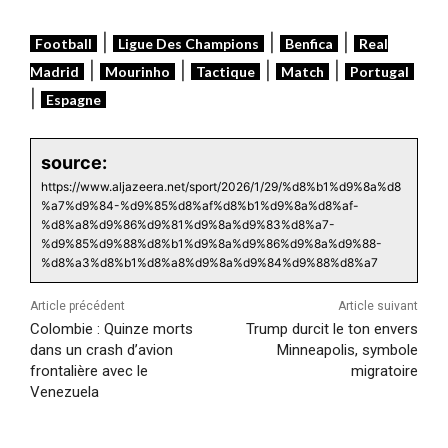
|
|
|
Football
Ligue Des Champions
Benfica
Real
|
|
|
|
Madrid
Mourinho
Tactique
Match
Portugal
|
Espagne
source:
https://www.aljazeera.net/sport/2026/1/29/%d8%b1%d9%8a%d8
%a7%d9%84-%d9%85%d8%af%d8%b1%d9%8a%d8%af-
%d8%a8%d9%86%d9%81%d9%8a%d9%83%d8%a7-
%d9%85%d9%88%d8%b1%d9%8a%d9%86%d9%8a%d9%88-
%d8%a3%d8%b1%d8%a8%d9%8a%d9%84%d9%88%d8%a7
Article précédent
Article suivant
Colombie : Quinze morts
Trump durcit le ton envers
dans un crash d’avion
Minneapolis, symbole
frontalière avec le
migratoire
Venezuela