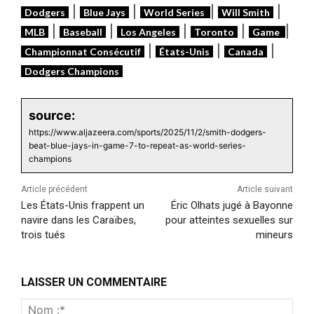
|
|
|
|
Dodgers
Blue Jays
World Series
Will Smith
|
|
|
|
|
MLB
Baseball
Los Angeles
Toronto
Game
|
|
|
Championnat Consécutif
États-Unis
Canada
Dodgers Champions
source:
https://www.aljazeera.com/sports/2025/11/2/smith-dodgers-
beat-blue-jays-in-game-7-to-repeat-as-world-series-
champions
Article précédent
Article suivant
Les États-Unis frappent un
Éric Olhats jugé à Bayonne
navire dans les Caraïbes,
pour atteintes sexuelles sur
trois tués
mineurs
LAISSER UN COMMENTAIRE
Nom