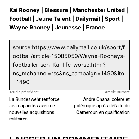
Kai Rooney
|
Blessure
|
Manchester United
|
Football
|
Jeune Talent
|
Dailymail
|
Sport
|
Wayne Rooney
|
Jeunesse
|
France
source:https://www.dailymail.co.uk/sport/f
ootball/article-15085059/Wayne-Rooneys-
footballer-son-Kai-life-worse.html?
ns_mchannel=rss&ns_campaign=1490&ito
=1490
Article précédent
Article suivant
La Bundeswehr renforce
Andre Onana, colère et
ses capacités avec de
polémique après défaite du
nouvelles acquisitions
Cameroun en qualification
militaires