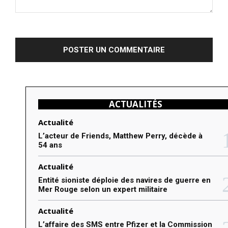
C
o
m
m
e
n
ACTUALITÉS
t
e
Actualité
r
L’acteur de Friends, Matthew Perry, décède à
54 ans
:
Actualité
Entité sioniste déploie des navires de guerre en
Mer Rouge selon un expert militaire
Actualité
L’affaire des SMS entre Pfizer et la Commission