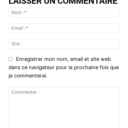
LAISSER UN COMMENTAIRE
N
o
E
m
m
:
S
a
*
i
i
t
l
Enregistrer mon nom, email et site web
e
:
dans ce navigateur pour la prochaine fois que
:
*
je commenterai.