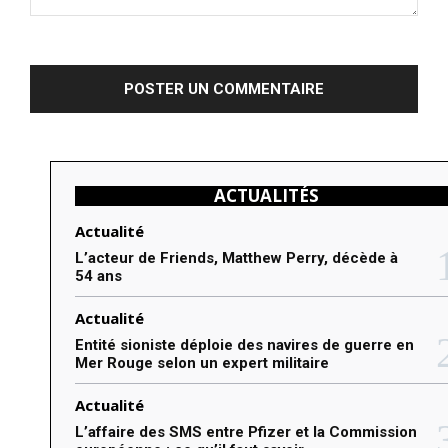
C
o
m
m
e
n
ACTUALITÉS
t
e
Actualité
r
L’acteur de Friends, Matthew Perry, décède à
54 ans
:
Actualité
Entité sioniste déploie des navires de guerre en
Mer Rouge selon un expert militaire
Actualité
L’affaire des SMS entre Pfizer et la Commission