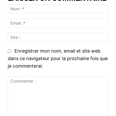
N
o
E
m
m
:
S
a
*
i
i
t
l
Enregistrer mon nom, email et site web
e
:
dans ce navigateur pour la prochaine fois que
:
*
je commenterai.