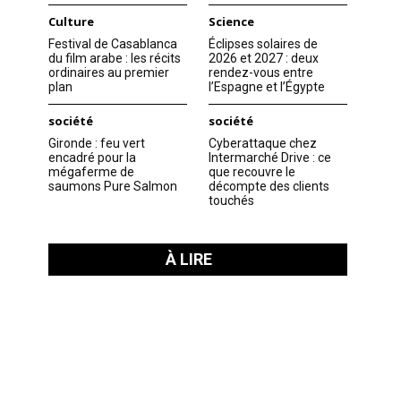
Culture
Science
Festival de Casablanca
Éclipses solaires de
du film arabe : les récits
2026 et 2027 : deux
ordinaires au premier
rendez-vous entre
plan
l’Espagne et l’Égypte
société
société
Gironde : feu vert
Cyberattaque chez
encadré pour la
Intermarché Drive : ce
mégaferme de
que recouvre le
saumons Pure Salmon
décompte des clients
touchés
À LIRE