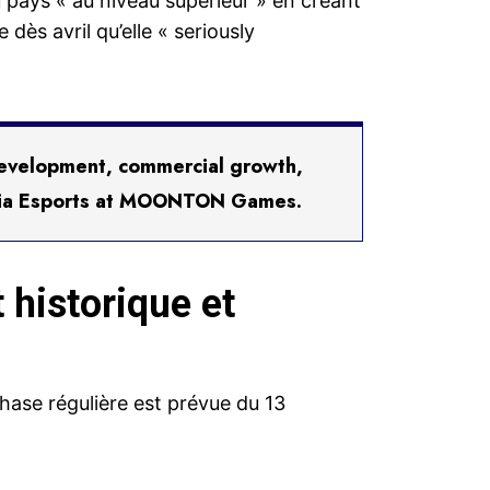
u pays « au niveau supérieur » en créant
dès avril qu’elle « seriously
 development, commercial growth,
ysia Esports at MOONTON Games.
 historique et
hase régulière est prévue du 13