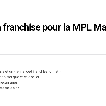
E
SANTÉ
CUISINE
MAISON
LOISIRS
FAMILLE
franchise pour la MPL Ma
ia et un « enhanced franchise format »
t historique et calendrier
 mécanismes
ts malaisien