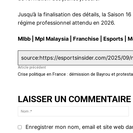
Jusqu’à la finalisation des détails, la Saison 
régime professionnel attendu en 2026.
Mlbb
|
Mpl Malaysia
|
Franchise
|
Esports
|
M
source:https://esportsinsider.com/2025/09
Article précédent
Crise politique en France : démission de Bayrou et protest
LAISSER UN COMMENTAIRE
N
o
Enregistrer mon nom, email et site web da