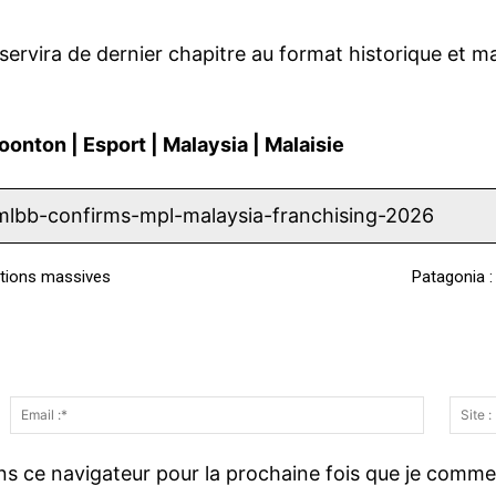
16 servira de dernier chapitre au format historique et 
oonton
|
Esport
|
Malaysia
|
Malaisie
/mlbb-confirms-mpl-malaysia-franchising-2026
ations massives
Patagonia :
E
m
m
a
ns ce navigateur pour la prochaine fois que je comme