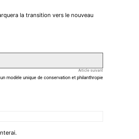
marquera la transition vers le nouveau
Article suivant
 un modèle unique de conservation et philanthropie
S
i
t
nterai.