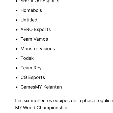
SRG x OG Esports
Homebois
Untitled
AERO Esports
Team Vamos
Monster Vicious
Todak
Team Rey
CG Esports
GamesMY Kelantan
Les six meilleures équipes de la phase régulièr
M7 World Championship.