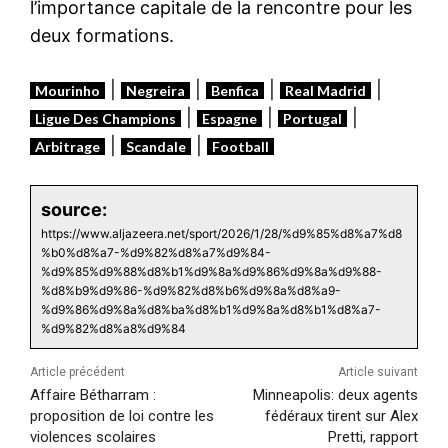
l’importance capitale de la rencontre pour les
deux formations.
|
|
|
|
Mourinho
Negreira
Benfica
Real Madrid
|
|
|
Ligue Des Champions
Espagne
Portugal
|
|
Arbitrage
Scandale
Football
source:
https://www.aljazeera.net/sport/2026/1/28/%d9%85%d8%a7%d8
%b0%d8%a7-%d9%82%d8%a7%d9%84-
%d9%85%d9%88%d8%b1%d9%8a%d9%86%d9%8a%d9%88-
%d8%b9%d9%86-%d9%82%d8%b6%d9%8a%d8%a9-
%d9%86%d9%8a%d8%ba%d8%b1%d9%8a%d8%b1%d8%a7-
%d9%82%d8%a8%d9%84
Article précédent
Article suivant
Affaire Bétharram :
Minneapolis: deux agents
proposition de loi contre les
fédéraux tirent sur Alex
violences scolaires
Pretti, rapport