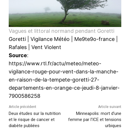
Vagues et littoral normand pendant Goretti
Goretti
|
Vigilance Météo
|
Me9te9o-france
|
Rafales
|
Vent Violent
Source
:
https://www.rtl.fr/actu/meteo/meteo-
vigilance-rouge-pour-vent-dans-la-manche-
en-raison-de-la-tempete-goretti-27-
departements-en-orange-ce-jeudi-8-janvier-
7900586258
Article précédent
Article suivant
Deux études sur la nutrition
Minneapolis: mort d’une
et le risque de cancer et
femme par l’ICE et tensions
diabète publiées
urbiques