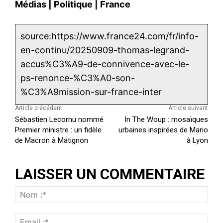
Médias
|
Politique
|
France
source:https://www.france24.com/fr/info-
en-continu/20250909-thomas-legrand-
accus%C3%A9-de-connivence-avec-le-
ps-renonce-%C3%A0-son-
%C3%A9mission-sur-france-inter
Article précédent
Article suivant
Sébastien Lecornu nommé
In The Woup : mosaïques
Premier ministre : un fidèle
urbaines inspirées de Mario
de Macron à Matignon
à Lyon
LAISSER UN COMMENTAIRE
N
o
E
m