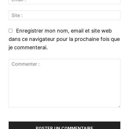
m
:
S
a
*
i
i
t
l
Enregistrer mon nom, email et site web
e
:
dans ce navigateur pour la prochaine fois que
:
*
je commenterai.
C
o
m