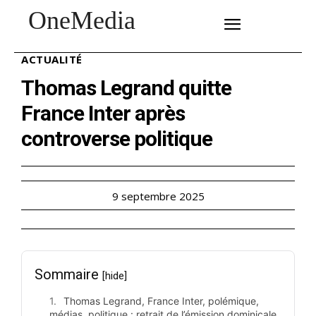
OneMedia
SUBSCRIBE
ACTUALITÉ
Thomas Legrand quitte
France Inter après
controverse politique
9 septembre 2025
Sommaire
[hide]
Thomas Legrand, France Inter, polémique,
médias, politique : retrait de l’émission dominicale