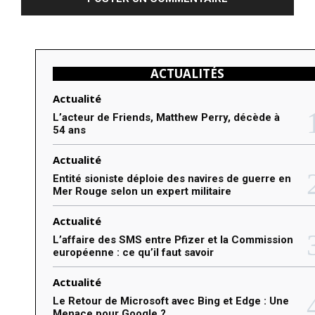
m
e
n
ACTUALITÉS
t
e
Actualité
r
L’acteur de Friends, Matthew Perry, décède à
54 ans
:
Actualité
Entité sioniste déploie des navires de guerre en
Mer Rouge selon un expert militaire
Actualité
L’affaire des SMS entre Pfizer et la Commission
européenne : ce qu’il faut savoir
Actualité
Le Retour de Microsoft avec Bing et Edge : Une
Menace pour Google ?