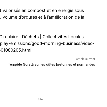
nt valorisés en compost et en énergie sous
 volume d’ordures et à l’amélioration de la
irculaire
|
Déchets
|
Collectivités Locales
play-emissions/good-morning-business/video-
2601080205.html
Article suivant
Tempête Goretti sur les côtes bretonnes et normandes
Email
Site
:*
: