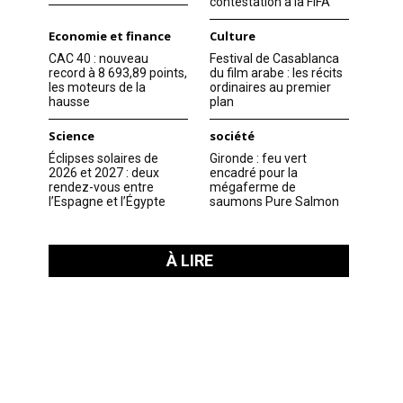
contestation à la FIFA
Economie et finance
Culture
CAC 40 : nouveau
Festival de Casablanca
record à 8 693,89 points,
du film arabe : les récits
les moteurs de la
ordinaires au premier
hausse
plan
Science
société
Éclipses solaires de
Gironde : feu vert
2026 et 2027 : deux
encadré pour la
rendez-vous entre
mégaferme de
l’Espagne et l’Égypte
saumons Pure Salmon
À LIRE