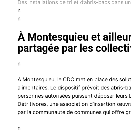
Des installations de tri et d’abris-bacs dan
n
n
À Montesquieu et ailleu
partagée par les collecti
n
À Montesquieu, le CDC met en place des soluti
alimentaires. Le dispositif prévoit des abris-b
personnes autorisées puissent déposer leurs b
Détritivores, une association d’insertion œuvra
par la communauté de communes qui offre gr
n