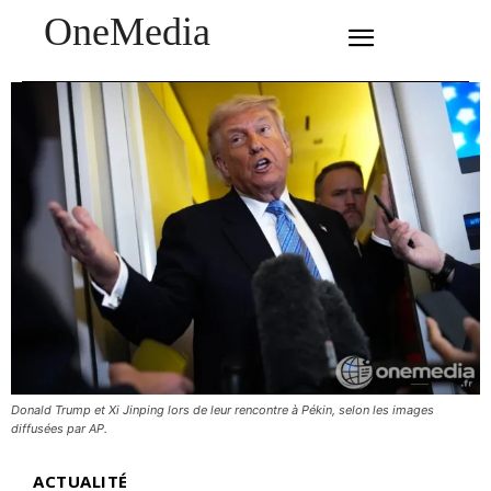
OneMedia
SUBSCRIBE
Donald Trump et Xi Jinping lors de leur rencontre à Pékin, selon les images
diffusées par AP.
ACTUALITÉ