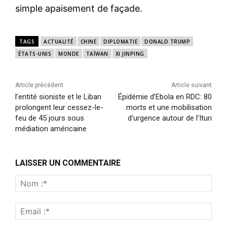
simple apaisement de façade.
TAGS
ACTUALITÉ
CHINE
DIPLOMATIE
DONALD TRUMP
ÉTATS-UNIS
MONDE
TAÏWAN
XI JINPING
Article précédent
Article suivant
l’entité sioniste et le Liban
Épidémie d’Ebola en RDC: 80
prolongent leur cessez-le-
morts et une mobilisation
feu de 45 jours sous
d’urgence autour de l’Ituri
médiation américaine
LAISSER UN COMMENTAIRE
Nom
:*
Emai
:*