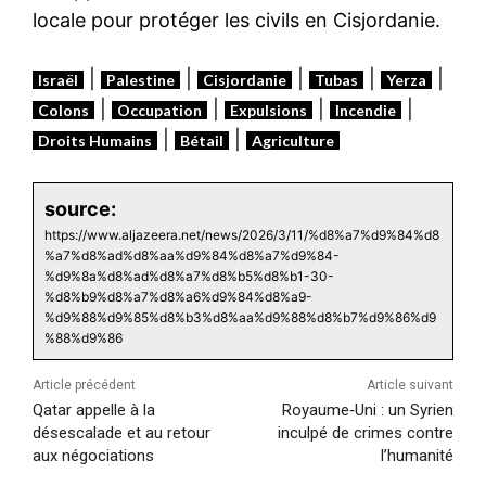
locale pour protéger les civils en Cisjordanie.
|
|
|
|
|
Israël
Palestine
Cisjordanie
Tubas
Yerza
|
|
|
|
Colons
Occupation
Expulsions
Incendie
|
|
Droits Humains
Bétail
Agriculture
source:
https://www.aljazeera.net/news/2026/3/11/%d8%a7%d9%84%d8
%a7%d8%ad%d8%aa%d9%84%d8%a7%d9%84-
%d9%8a%d8%ad%d8%a7%d8%b5%d8%b1-30-
%d8%b9%d8%a7%d8%a6%d9%84%d8%a9-
%d9%88%d9%85%d8%b3%d8%aa%d9%88%d8%b7%d9%86%d9
%88%d9%86
Article précédent
Article suivant
Qatar appelle à la
Royaume‑Uni : un Syrien
désescalade et au retour
inculpé de crimes contre
aux négociations
l’humanité