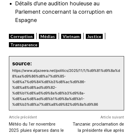
Détails d’une audition houleuse au
Parlement concernant la corruption en
Espagne
|
|
|
|
Corruption
Médias
Vietnam
Justice
Transparence
source:
https://www.aljazeera.net/politics/2025/11/1/%d9%81%d9%8a%d
8%aa%d9%86%d8%a7%d9%85-
%d8%a7%d9%84%d8%b3%d8%ac%d9%86-
%d8%a8%d8%ad%d9%82-
%d8%b1%d8%a6%d9%8a%d8%b3%d9%8a-
%d8%aa%d8%ad%d8%b1%d9%8a%d8%b1-
%d8%b3%d8%a7%d8%a8%d9%82%d9%8a%d9%86
Article précédent
Article suivant
Météo du 1er novembre
Tanzanie: proclamation de
2025: pluies éparses dans le
la présidente élue après