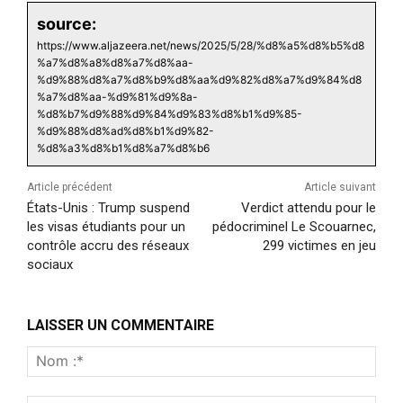
source:
https://www.aljazeera.net/news/2025/5/28/%d8%a5%d8%b5%d8
%a7%d8%a8%d8%a7%d8%aa-
%d9%88%d8%a7%d8%b9%d8%aa%d9%82%d8%a7%d9%84%d8
%a7%d8%aa-%d9%81%d9%8a-
%d8%b7%d9%88%d9%84%d9%83%d8%b1%d9%85-
%d9%88%d8%ad%d8%b1%d9%82-
%d8%a3%d8%b1%d8%a7%d8%b6
Article précédent
Article suivant
États-Unis : Trump suspend
Verdict attendu pour le
les visas étudiants pour un
pédocriminel Le Scouarnec,
contrôle accru des réseaux
299 victimes en jeu
sociaux
LAISSER UN COMMENTAIRE
Nom
:*